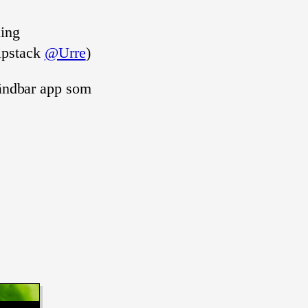
ling
ipstack
@Urre
)
vändbar app som