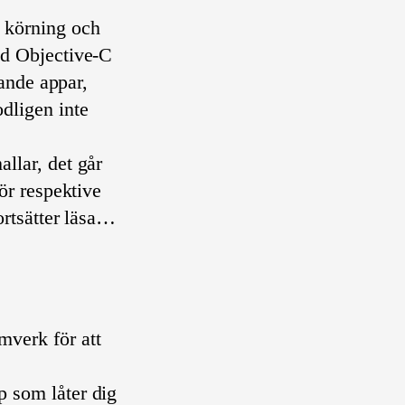
r körning och
ad Objective-C
vande appar,
dligen inte
allar, det går
ör respektive
ortsätter läsa…
amverk för att
ap som låter dig