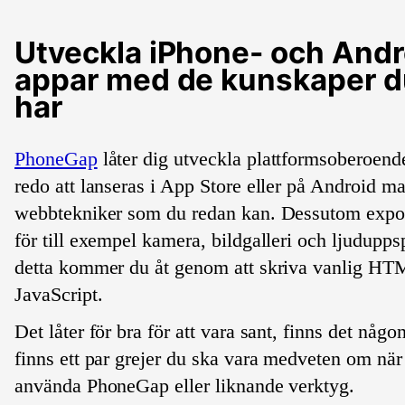
Utveckla iPhone- och Andr
appar med de kunskaper d
har
PhoneGap
låter dig utveckla plattformsoberoend
redo att lanseras i App Store eller på Android m
webbtekniker som du redan kan. Dessutom expo
för till exempel kamera, bildgalleri och ljudupps
detta kommer du åt genom att skriva vanlig H
JavaScript.
Det låter för bra för att vara sant, finns det någ
finns ett par grejer du ska vara medveten om när 
använda PhoneGap eller liknande verktyg.