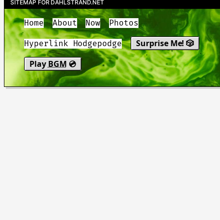
SITEMAP FOR DAHLSTRAND.NET
Home
About
Now
Photos
Surprise Me! 🎲
Hyperlink Hodgepodge
Play
BGM
💿