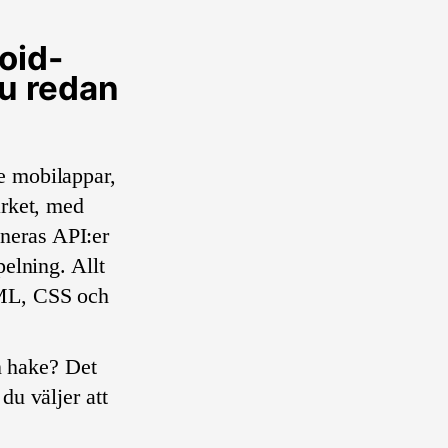
oid-
u redan
e mobilappar,
arket, med
neras API:er
pelning. Allt
TML, CSS och
on hake? Det
du väljer att