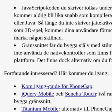
JavaScript-koden du skriver tolkas unde
kommer aldrig bli lika snabb som kompiler
eller Java. Så länge du inte skriver jättekrä
som 3D-spel, kommer dina användare förmo
märka någon skillnad.
Gränssnittet får du bygga själv med stilm
inte använda de nativekontroller som finns f
plattform. Det finns dock alternativ om du f
Fortfarande intresserad? Här kommer du igång:
Kom igång-guide för PhoneGap
.
jQuery Mobile
och
Sencha Touch
: två r
bygga gränssnitt.
Titanium Mobile
: alternativ till PhoneG