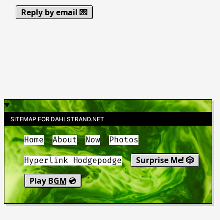
Reply by email 💌
SITEMAP FOR DAHLSTRAND.NET
Home
About
Now
Photos
Surprise Me! 🎲
Hyperlink Hodgepodge
Play
BGM
💿