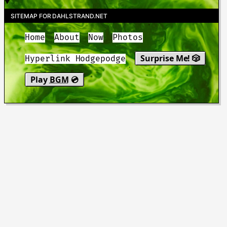
SITEMAP FOR DAHLSTRAND.NET
Home
About
Now
Photos
Surprise Me! 🎲
Hyperlink Hodgepodge
Play
BGM
💿