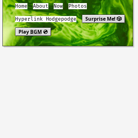
Home
About
Now
Photos
Surprise Me! 🎲
Hyperlink Hodgepodge
Play
BGM
💿
"You be good. I love you. See you
tomorrow."