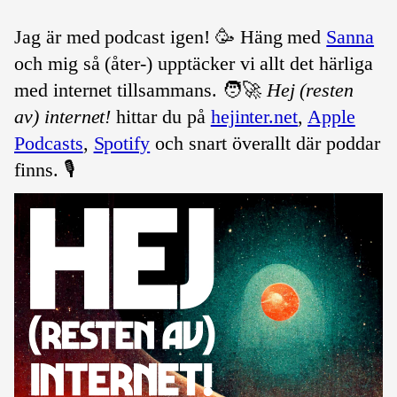
Jag är med podcast igen! 🥳 Häng med
Sanna
och mig så (åter-) upptäcker vi allt det härliga
med internet tillsammans. 🧑‍🚀
Hej (resten
av) internet!
hittar du på
hejinter.net
,
Apple
Podcasts
,
Spotify
och snart överallt där poddar
finns. 🎙️