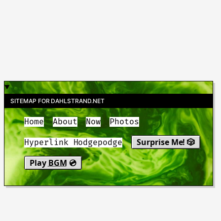
SITEMAP FOR DAHLSTRAND.NET
Home
About
Now
Photos
Surprise Me! 🎲
Hyperlink Hodgepodge
Play
BGM
💿