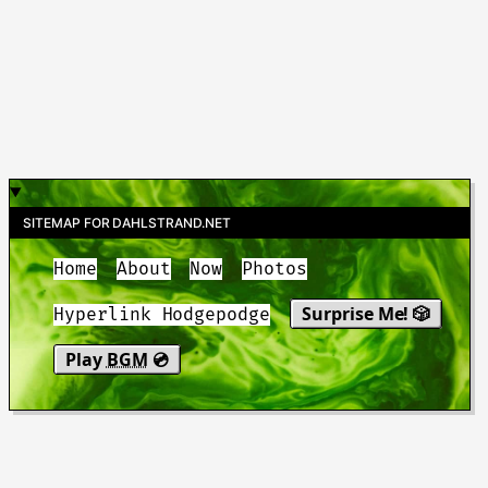
SITEMAP FOR DAHLSTRAND.NET
Home
About
Now
Photos
Surprise Me! 🎲
Hyperlink Hodgepodge
Play
BGM
💿