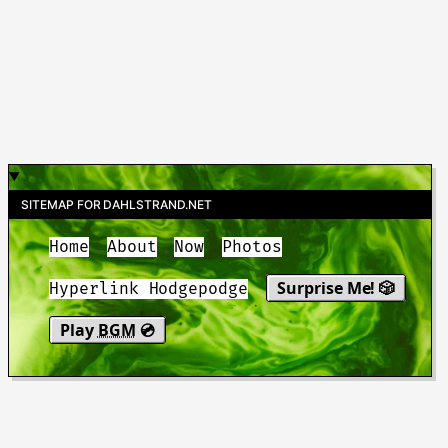
SITEMAP FOR DAHLSTRAND.NET
Home
About
Now
Photos
Surprise Me! 🎲
Hyperlink Hodgepodge
Play
BGM
💿