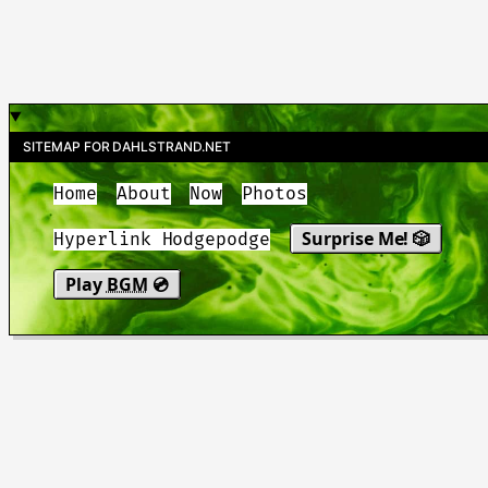
SITEMAP FOR DAHLSTRAND.NET
Home
About
Now
Photos
Surprise Me! 🎲
Hyperlink Hodgepodge
Play
BGM
💿