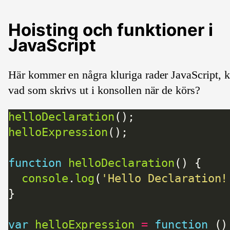
Hoisting och funktioner i
JavaScript
Här kommer en några kluriga rader JavaScript, 
vad som skrivs ut i konsollen när de körs?
helloDeclaration
helloExpression
function
helloDeclaration
console
.
log
(
'Hello Declaration!
var
helloExpression
=
function