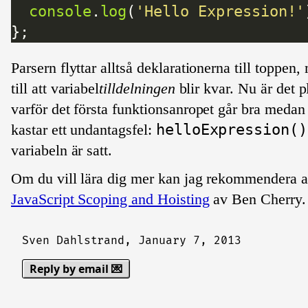
console
.
log
(
'Hello Expression!'
Parsern flyttar alltså deklarationerna till toppen
till att variabel
tilldelningen
blir kvar. Nu är det pl
varför det första funktionsanropet går bra medan
kastar ett undantagsfel:
helloExpression()
variabeln är satt.
Om du vill lära dig mer kan jag rekommendera a
JavaScript Scoping and Hoisting
av Ben Cherry.
Sven Dahlstrand,
January 7, 2013
Reply by email 💌