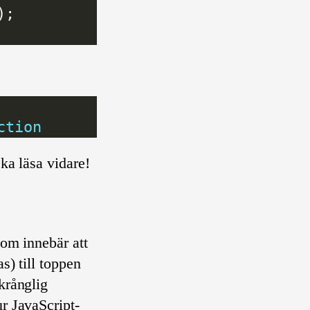
ction
ska läsa vidare!
om innebär att
s) till toppen
krånglig
ur JavaScript-