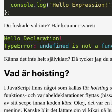
console
.
log
(
'Hello Expression!'
Du fuskade väl inte? Här kommer svaret:
Hello
Declaration
!
TypeError
:
undefined
is
not
a
fun
Känns det inte helt självklart? Då tycker jag du 
Vad är hoisting?
I JavaScript finns något som kallas för
hoisting
s
funktions- och variabeldeklarationer flyttas (hissa
av sitt scope innan koden körs. Okej, det var en 
mening. Kanske blir det lättare om vi kikar på h