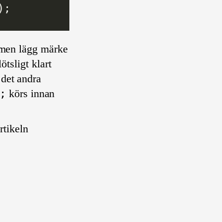
, men lägg märke
ötsligt klart
 det andra
;
körs innan
rtikeln